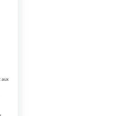
t aux
e
t