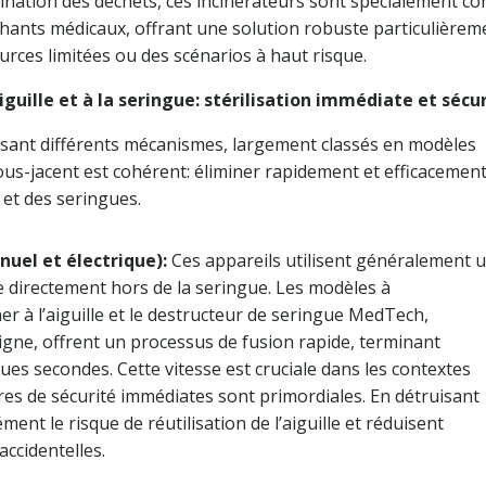
nation des déchets, ces incinérateurs sont spécialement co
nchants médicaux, offrant une solution robuste particulièrem
rces limitées ou des scénarios à haut risque.
uille et à la seringue: stérilisation immédiate et sécu
isant différents mécanismes, largement classés en modèles
sous-jacent est cohérent: éliminer rapidement et efficacement
et des seringues.
nuel et électrique):
Ces appareils utilisent généralement 
e directement hors de la seringue. Les modèles à
er à l’aiguille et le destructeur de seringue MedTech,
igne, offrent un processus de fusion rapide, terminant
ques secondes. Cette vitesse est cruciale dans les contextes
sures de sécurité immédiates sont primordiales. En détruisant
ément le risque de réutilisation de l’aiguille et réduisent
ccidentelles.