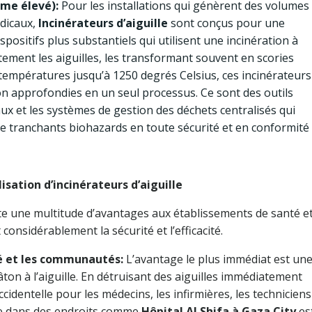
ume élevé):
Pour les installations qui génèrent des volumes
dicaux,
Incinérateurs d’aiguille
sont conçus pour une
spositifs plus substantiels qui utilisent une incinération à
ment les aiguilles, les transformant souvent en scories
 températures jusqu’à 1250 degrés Celsius, ces incinérateurs
ion approfondies en un seul processus. Ce sont des outils
ux et les systèmes de gestion des déchets centralisés qui
de tranchants biohazards en toute sécurité et en conformité
isation d’incinérateurs d’aiguille
e une multitude d’avantages aux établissements de santé e
onsidérablement la sécurité et l’efficacité.
té et les communautés:
L’avantage le plus immédiat est un
ton à l’aiguille. En détruisant des aiguilles immédiatement
ccidentelle pour les médecins, les infirmières, les techniciens
ge dans des endroits comme
Hôpital Al Shifa à Gaza City
es