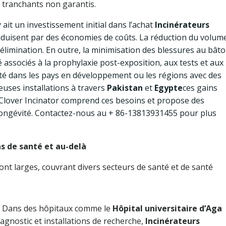
s tranchants non garantis.
y ait un investissement initial dans l’achat
Incinérateurs
aduisent par des économies de coûts. La réduction du volum
élimination. En outre, la minimisation des blessures au bât
té associés à la prophylaxie post-exposition, aux tests et aux
anté dans les pays en développement ou les régions avec des
ses installations à travers
Pakistan
et
Egypte
ces gains
. Clover Incinator comprend ces besoins et propose des
a longévité. Contactez-nous au + 86-13813931455 pour plus
ns de santé et au-delà
ont larges, couvrant divers secteurs de santé et de santé
Dans des hôpitaux comme le
Hôpital universitaire d’Aga
iagnostic et installations de recherche,
Incinérateurs