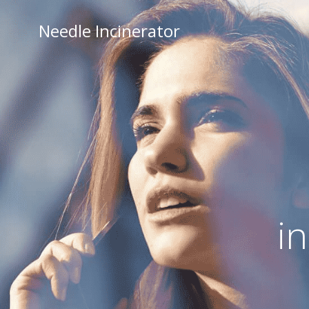
Skip
to
Needle Incinerator
content
in