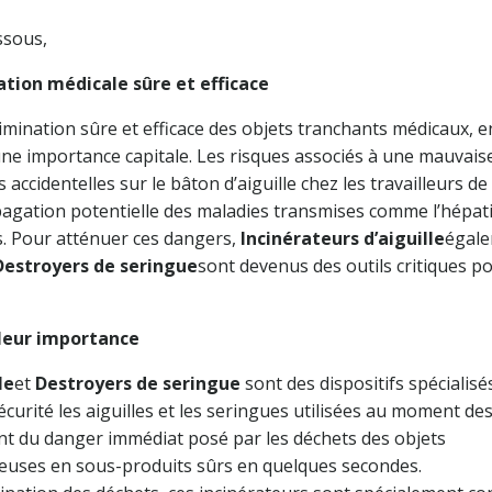
ssous,
nation médicale sûre et efficace
limination sûre et efficace des objets tranchants médicaux, e
 d’une importance capitale. Les risques associés à une mauvais
accidentelles sur le bâton d’aiguille chez les travailleurs de 
opagation potentielle des maladies transmises comme l’hépati
s. Pour atténuer ces dangers,
Incinérateurs d’aiguille
égal
Destroyers de seringue
sont devenus des outils critiques p
 leur importance
le
et
Destroyers de seringue
sont des dispositifs spécialisé
curité les aiguilles et les seringues utilisées au moment de
tent du danger immédiat posé par les déchets des objets
euses en sous-produits sûrs en quelques secondes.