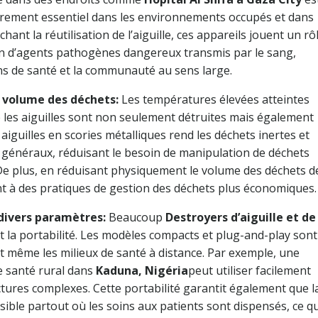
ièrement essentiel dans les environnements occupés et dans
ant la réutilisation de l’aiguille, ces appareils jouent un rô
ion d’agents pathogènes dangereux transmis par le sang,
ins de santé et la communauté au sens large.
u volume des déchets:
Les températures élevées atteintes
les aiguilles sont non seulement détruites mais également
 aiguilles en scories métalliques rend les déchets inertes et
s généraux, réduisant le besoin de manipulation de déchets
. De plus, en réduisant physiquement le volume des déchets d
nt à des pratiques de gestion des déchets plus économiques.
r divers paramètres:
Beaucoup
Destroyers d’aiguille et de
et la portabilité. Les modèles compacts et plug-and-play sont
 et même les milieux de santé à distance. Par exemple, une
e santé rural dans
Kaduna, Nigéria
peut utiliser facilement
ctures complexes. Cette portabilité garantit également que l
sible partout où les soins aux patients sont dispensés, ce qu