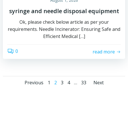
August 1, 2026
syringe and needle disposal equipment
Ok, please check below article as per your
requirements. Needle Incinerator: Ensuring Safe and
Efficient Medical […]
0
read more
Posts
Posts
Posts
Page
Page
Page
Page
Page
Previous
1
2
3
4
…
33
Next
navigation
navigation
naviga