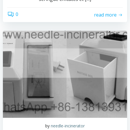
0
read more
by
needle-incinerator